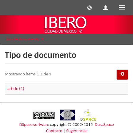
Cambi
naveg
Tipo de documento
Tipo de documento
Mostrando ítems 1-1 de 1
article (1)
DSpace software
copyright © 2002-2015
DuraSpace
Contacto
|
Sugerencias