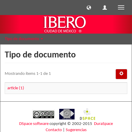
Cambi
naveg
Tipo de documento
Tipo de documento
Mostrando ítems 1-1 de 1
article (1)
DSpace software
copyright © 2002-2015
DuraSpace
Contacto
|
Sugerencias