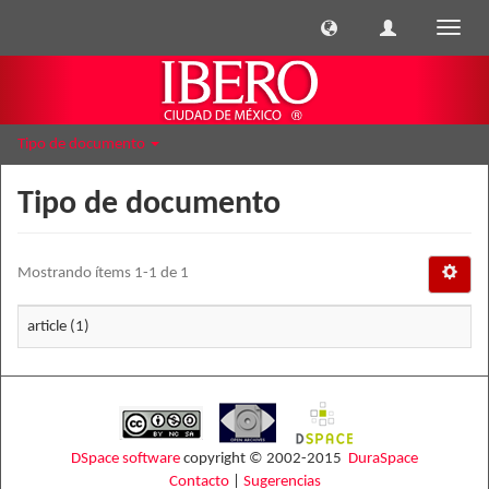
Cambi
naveg
Tipo de documento
Tipo de documento
Mostrando ítems 1-1 de 1
article (1)
DSpace software
copyright © 2002-2015
DuraSpace
Contacto
|
Sugerencias