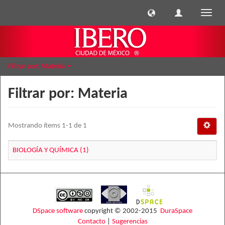
Cambi
naveg
Filtrar por: Materia
Filtrar por: Materia
Mostrando ítems 1-1 de 1
BIOLOGÍA Y QUÍMICA (1)
DSpace software
copyright © 2002-2015
DuraSpace
Contacto
|
Sugerencias