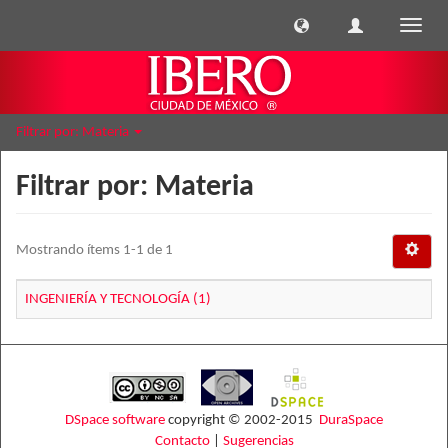
Cambi
naveg
Filtrar por: Materia
Filtrar por: Materia
Mostrando ítems 1-1 de 1
INGENIERÍA Y TECNOLOGÍA (1)
DSpace software
copyright © 2002-2015
DuraSpace
Contacto
|
Sugerencias