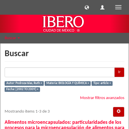
Cambi
naveg
Buscar
Buscar
Ir
Autor: Pedroza Islas, Ruth ×
Materia: BIOLOGÍA Y QUÍMICA ×
Tipo: article ×
Fecha: [2002 TO 2009] ×
Mostrar filtros avanzados
Mostrando ítems 1-3 de 3
Alimentos microencapsulados: particularidades de los
procesos para la microencapsulación de alimentos para