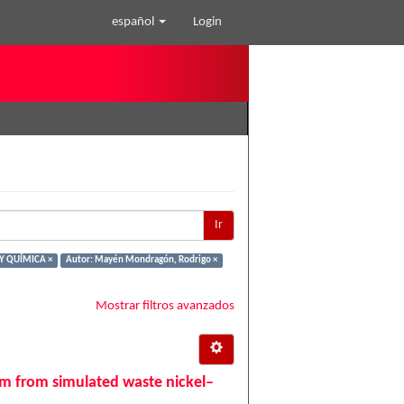
español
Login
Ir
 Y QUÍMICA ×
Autor: Mayén Mondragón, Rodrigo ×
Mostrar filtros avanzados
m from simulated waste nickel–