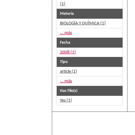
(1)
Materia
BIOLOGÍA Y QUÍMICA (1)
... más
Fecha
2008 (1)
Tipo
article (1)
... más
Has File(s)
Yes (1)