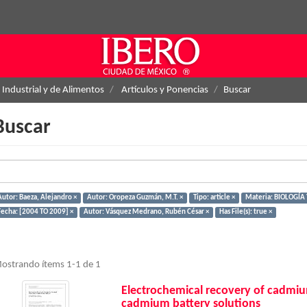
 Industrial y de Alimentos
Artículos y Ponencias
Buscar
Buscar
Autor: Baeza, Alejandro ×
Autor: Oropeza Guzmán, M.T. ×
Tipo: article ×
Materia: BIOLOGÍA
Fecha: [2004 TO 2009] ×
Autor: Vásquez Medrano, Rubén César ×
Has File(s): true ×
ostrando ítems 1-1 de 1
Electrochemical recovery of cadmiu
cadmium battery solutions