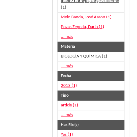
Ibáñez Cornejo, Jorge Guillermo
(1)
Melo Banda, José Aaron (1)
Pozas Zepeda, Darío (1)
... más
Materia
BIOLOGÍA Y QUÍMICA (1)
... más
Fecha
2013 (1)
Tipo
article (1)
... más
Has File(s)
Yes (1)