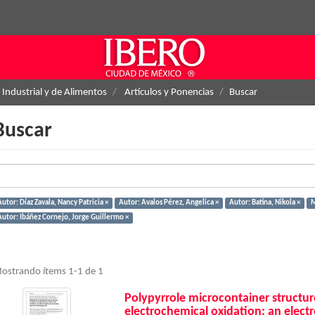
 Industrial y de Alimentos
Artículos y Ponencias
Buscar
Buscar
utor: Díaz Zavala, Nancy Patricia ×
Autor: Avalos Pérez, Angelica ×
Autor: Batina, Nikola ×
M
Autor: Ibáñez Cornejo, Jorge Guillermo ×
ostrando ítems 1-1 de 1
Polypyrrole microcontainer structu
electrochemical oxidation: an elect