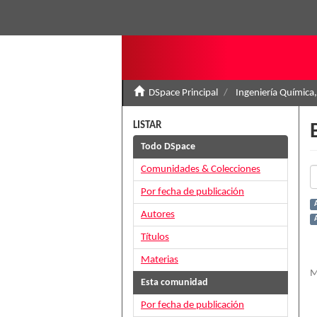
DSpace Principal
Ingeniería Química,
LISTAR
Todo DSpace
Comunidades & Colecciones
Por fecha de publicación
A
Autores
Títulos
Materias
M
Esta comunidad
Por fecha de publicación