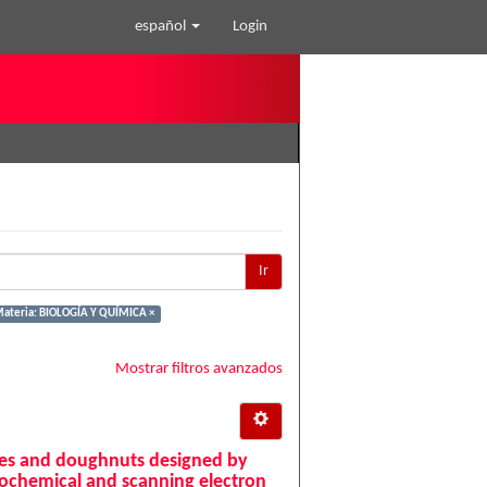
español
Login
Ir
ateria: BIOLOGÍA Y QUÍMICA ×
Mostrar filtros avanzados
res and doughnuts designed by
rochemical and scanning electron