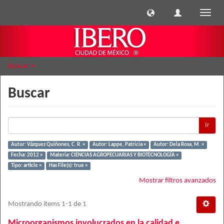
Cambi
naveg
Buscar
Buscar
Ir
Autor: Vázquez Quiñones, C. R. ×
Autor: Lappe, Patricia ×
Autor: Dela Rosa, M. ×
Fecha: 2012 ×
Materia: CIENCIAS AGROPECUARIAS Y BIOTECNOLOGÍA ×
Tipo: article ×
Has File(s): true ×
Mostrar filtros avanzados
Mostrando ítems 1-1 de 1
Microorganismos involucrados en la calidad e