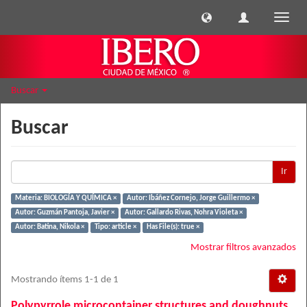
Cambi
naveg
Buscar
Buscar
Ir
Materia: BIOLOGÍA Y QUÍMICA ×
Autor: Ibáñez Cornejo, Jorge Guillermo ×
Autor: Guzmán Pantoja, Javier ×
Autor: Gallardo Rivas, Nohra Violeta ×
Autor: Batina, Nikola ×
Tipo: article ×
Has File(s): true ×
Mostrar filtros avanzados
Mostrando ítems 1-1 de 1
Polypyrrole microcontainer structures and doughnuts