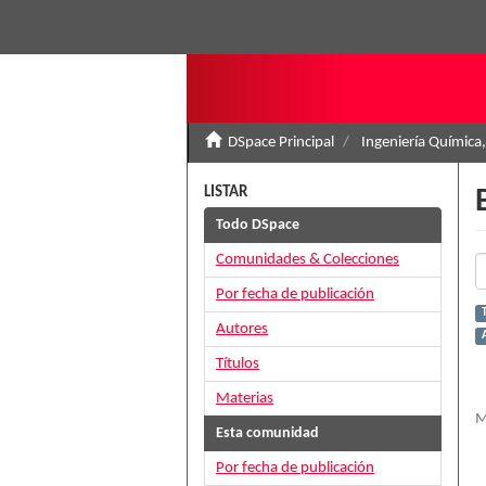
DSpace Principal
Ingeniería Química,
LISTAR
Todo DSpace
Comunidades & Colecciones
Por fecha de publicación
T
Autores
Títulos
Materias
M
Esta comunidad
Por fecha de publicación