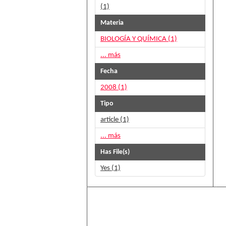
(1)
Materia
BIOLOGÍA Y QUÍMICA (1)
... más
Fecha
2008 (1)
Tipo
article (1)
... más
Has File(s)
Yes (1)