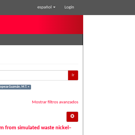
español
Login
Ir
opeza Guzmán, M.T. ×
Mostrar filtros avanzados
m from simulated waste nickel–