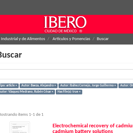
 Industrial y de Alimentos
Artículos y Ponencias
Buscar
Buscar
ipo: article ×
Autor: Baeza, Alejandro ×
Autor: Ibáñez Cornejo, Jorge Guillermo ×
Autor: Or
Autor: Vásquez Medrano, Rubén César ×
Has File(s): true ×
ostrando ítems 1-1 de 1
Electrochemical recovery of cadmiu
cadmium battery solutions