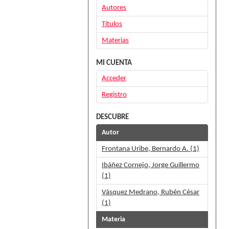
Autores
Títulos
Materias
MI CUENTA
Acceder
Registro
DESCUBRE
Autor
Frontana Uribe, Bernardo A. (1)
Ibáñez Cornejo, Jorge Guillermo
(1)
Vásquez Medrano, Rubén César
(1)
Materia