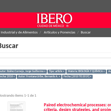
 Industrial y de Alimentos
Artículos y Ponencias
Buscar
Buscar
Autor: Ibáñez Cornejo, Jorge Guillermo ×
Tipo: article ×
Materia: BIOLOGÍA Y QUÍMICA ×
Au
Fecha: 2016 ×
Autor: Frontana Uribe, Bernardo A. ×
Fecha: [2010 TO 2019] ×
ostrando ítems 1-1 de 1
Paired electrochemical processes: o
criteria, design strategies, and proje