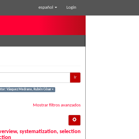
español
Login
Ir
tor: Vásquez Medrano, Rubén César ×
Mostrar filtros avanzados
verview, systematization, selection
ction