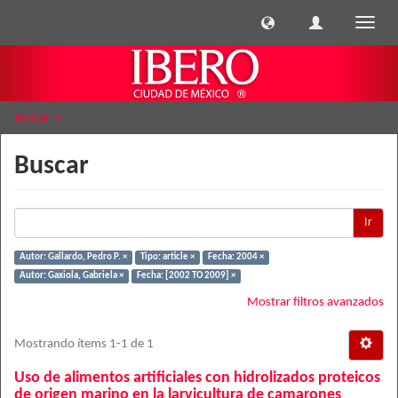
Cambi
naveg
Buscar
Buscar
Ir
Autor: Gallardo, Pedro P. ×
Tipo: article ×
Fecha: 2004 ×
Autor: Gaxiola, Gabriela ×
Fecha: [2002 TO 2009] ×
Mostrar filtros avanzados
Mostrando ítems 1-1 de 1
Uso de alimentos artificiales con hidrolizados proteicos
de origen marino en la larvicultura de camarones