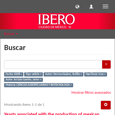
Cambi
naveg
Buscar
Buscar
Ir
Fecha: 2008 ×
Tipo: article ×
Autor: Herrera Suárez, Teófilo ×
Has File(s): true ×
Autor: Arrizón Gaviño, Javier ×
Materia: CIENCIAS AGROPECUARIAS Y BIOTECNOLOGÍA ×
Mostrar filtros avanzados
Mostrando ítems 1-1 de 1
Yeasts associated with the production of mexican