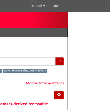
español
Login
Ir
×
Autor: López Sánchez, José Antonio ×
Mostrar filtros avanzados
biomass‐derived renewable