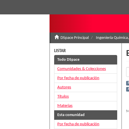
DSpace Principal
Ingeniería Química,
LISTAR
Todo DSpace
Comunidades & Colecciones
Por fecha de publicación
Autores
Títulos
Materias
M
Esta comunidad
Por fecha de publicación