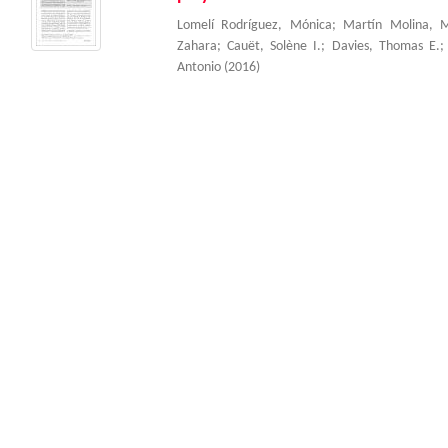
Lomelí Rodríguez, Mónica
;
Martín Molina, M
Zahara
;
Cauët, Solène I.
;
Davies, Thomas E.
Antonio
(
2016
)