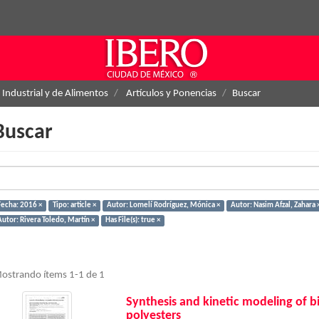
 Industrial y de Alimentos
Artículos y Ponencias
Buscar
Buscar
Fecha: 2016 ×
Tipo: article ×
Autor: Lomelí Rodríguez, Mónica ×
Autor: Nasim Afzal, Zahara 
Autor: Rivera Toledo, Martín ×
Has File(s): true ×
ostrando ítems 1-1 de 1
Synthesis and kinetic modeling of 
polyesters