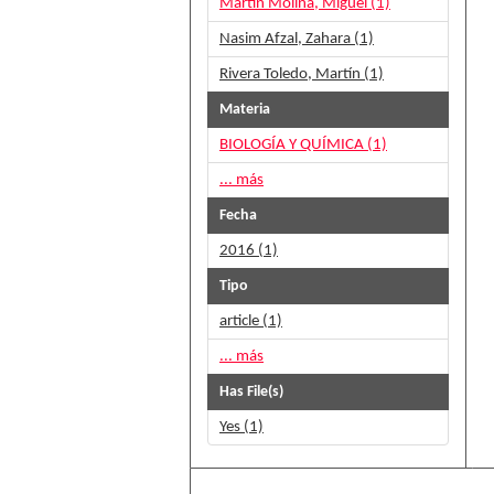
Martín Molina, Miguel (1)
Nasim Afzal, Zahara (1)
Rivera Toledo, Martín (1)
Materia
BIOLOGÍA Y QUÍMICA (1)
... más
Fecha
2016 (1)
Tipo
article (1)
... más
Has File(s)
Yes (1)