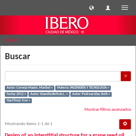
Cambi
naveg
Buscar
Buscar
Ir
Autor: Cornejo Mazón, Maribel ×
Materia: INGENIERÍA Y TECNOLOGÍA ×
Fecha: 2012 ×
Autor: Alamilla Beltrán L. ×
Autor: Pedroza Islas, Ruth ×
Has File(s): true ×
Mostrar filtros avanzados
Mostrando ítems 1-1 de 1
Design of an interstitial structure for a grape seed oil