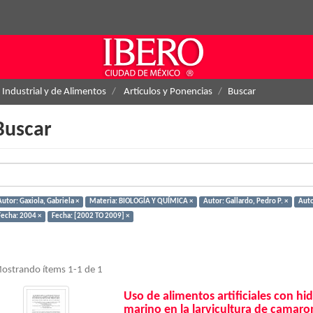
 Industrial y de Alimentos
Artículos y Ponencias
Buscar
Buscar
utor: Gaxiola, Gabriela ×
Materia: BIOLOGÍA Y QUÍMICA ×
Autor: Gallardo, Pedro P. ×
Auto
Fecha: 2004 ×
Fecha: [2002 TO 2009] ×
ostrando ítems 1-1 de 1
Uso de alimentos artificiales con hi
marino en la larvicultura de camaro