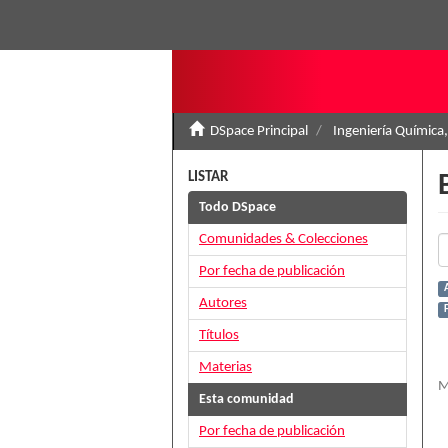
DSpace Principal
Ingeniería Química,
LISTAR
Todo DSpace
Comunidades & Colecciones
Por fecha de publicación
A
Autores
Títulos
Materias
M
Esta comunidad
Por fecha de publicación