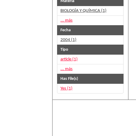
Materia
BIOLOGÍA Y QUÍMICA (1)
... más
Fecha
2004 (1)
Tipo
article (1)
... más
Has File(s)
Yes (1)