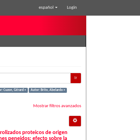
español
Login
Ir
r: Cuzon, Gérard ×
Autor: Brito, Abelardo ×
Mostrar filtros avanzados
drolizados proteicos de origen
nes peneidos: efecto sobre la