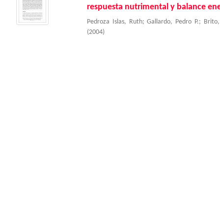
respuesta nutrimental y balance en
Pedroza Islas, Ruth
;
Gallardo, Pedro P.
;
Brito
(
2004
)