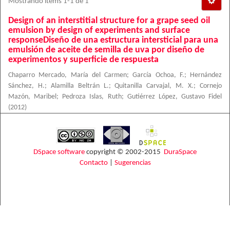
Mostrando ítems 1-1 de 1
Design of an interstitial structure for a grape seed oil
emulsion by design of experiments and surface
responseDiseño de una estructura intersticial para una
emulsión de aceite de semilla de uva por diseño de
experimentos y superficie de respuesta
Chaparro Mercado, María del Carmen
;
García Ochoa, F.
;
Hernández
Sánchez, H.
;
Alamilla Beltrán L.
;
Quitanilla Carvajal, M. X.
;
Cornejo
Mazón, Maribel
;
Pedroza Islas, Ruth
;
Gutiérrez López, Gustavo Fidel
(
2012
)
DSpace software
copyright © 2002-2015
DuraSpace
Contacto
|
Sugerencias