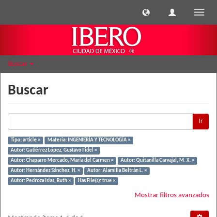
Cambi
naveg
Buscar
Buscar
Ir
Tipo: article ×
Materia: INGENIERÍA Y TECNOLOGÍA ×
Autor: Gutiérrez López, Gustavo Fidel ×
Autor: Chaparro Mercado, María del Carmen ×
Autor: Quitanilla Carvajal, M. X. ×
Autor: Hernández Sánchez, H. ×
Autor: Alamilla Beltrán L. ×
Autor: Pedroza Islas, Ruth ×
Has File(s): true ×
Mostrar filtros avanzados