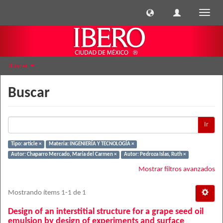
Cambi
naveg
Buscar
Buscar
Ir
Tipo: article ×
Materia: INGENIERÍA Y TECNOLOGÍA ×
Autor: Chaparro Mercado, María del Carmen ×
Autor: Pedroza Islas, Ruth ×
Mostrar filtros avanzados
Mostrando ítems 1-1 de 1
Design of an interstitial structure for a grape seed oil
emulsion by design of experiments and surface