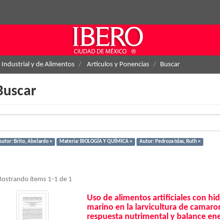
 Industrial y de Alimentos
Artículos y Ponencias
Buscar
Buscar
Autor: Brito, Abelardo ×
Materia: BIOLOGÍA Y QUÍMICA ×
Autor: Pedroza Islas, Ruth ×
ostrando ítems 1-1 de 1
Uso de alimentos artificiales con hi
marino en la larvicultura de camaro
respuesta nutrimental y balance en