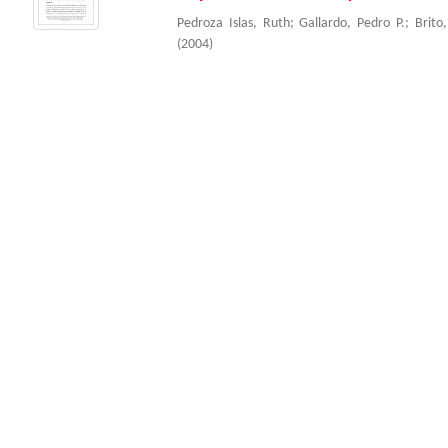
Pedroza Islas, Ruth
;
Gallardo, Pedro P.
;
Brito
(
2004
)