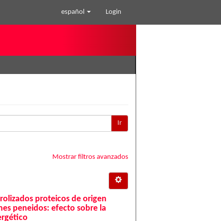
español
Login
Ir
Mostrar filtros avanzados
drolizados proteicos de origen
nes peneidos: efecto sobre la
ergético