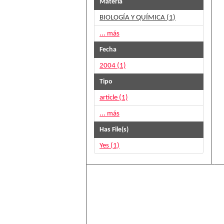
Materia
BIOLOGÍA Y QUÍMICA (1)
... más
Fecha
2004 (1)
Tipo
article (1)
... más
Has File(s)
Yes (1)