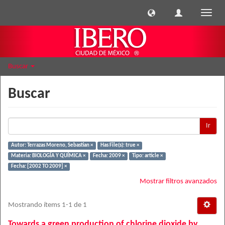
Cambi
naveg
Buscar
Buscar
Ir
Autor: Terrazas Moreno, Sebastian ×
Has File(s): true ×
Materia: BIOLOGÍA Y QUÍMICA ×
Fecha: 2009 ×
Tipo: article ×
Fecha: [2002 TO 2009] ×
Mostrar filtros avanzados
Mostrando ítems 1-1 de 1
Towards a green production of chlorine dioxide by