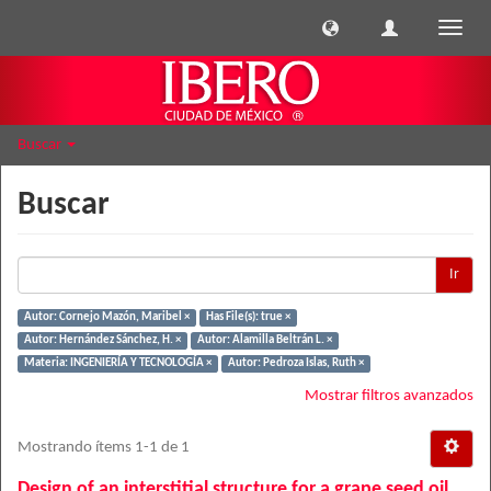
Cambi
naveg
Buscar
Buscar
Ir
Autor: Cornejo Mazón, Maribel ×
Has File(s): true ×
Autor: Hernández Sánchez, H. ×
Autor: Alamilla Beltrán L. ×
Materia: INGENIERÍA Y TECNOLOGÍA ×
Autor: Pedroza Islas, Ruth ×
Mostrar filtros avanzados
Mostrando ítems 1-1 de 1
Design of an interstitial structure for a grape seed oil