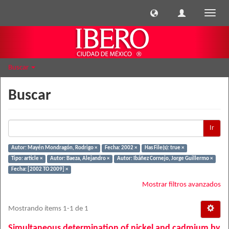
Cambi
naveg
Buscar
Buscar
Ir
Autor: Mayén Mondragón, Rodrigo ×
Fecha: 2002 ×
Has File(s): true ×
Tipo: article ×
Autor: Baeza, Alejandro ×
Autor: Ibáñez Cornejo, Jorge Guillermo ×
Fecha: [2002 TO 2009] ×
Mostrar filtros avanzados
Mostrando ítems 1-1 de 1
Simultaneous determination of nickel and cadmium by