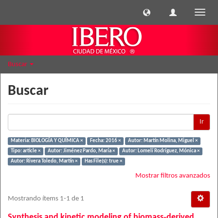
Cambi
naveg
Buscar
Buscar
Ir
Materia: BIOLOGÍA Y QUÍMICA ×
Fecha: 2016 ×
Autor: Martín Molina, Miguel ×
Tipo: article ×
Autor: Jiménez Pardo, María ×
Autor: Lomelí Rodríguez, Mónica ×
Autor: Rivera Toledo, Martín ×
Has File(s): true ×
Mostrar filtros avanzados
Mostrando ítems 1-1 de 1
Synthesis and kinetic modeling of biomass‐derived