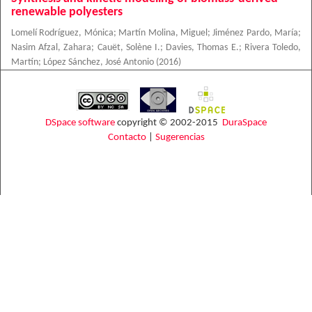
renewable polyesters
Lomelí Rodríguez, Mónica
;
Martín Molina, Miguel
;
Jiménez Pardo, María
;
Nasim Afzal, Zahara
;
Cauët, Solène I.
;
Davies, Thomas E.
;
Rivera Toledo,
Martín
;
López Sánchez, José Antonio
(
2016
)
DSpace software
copyright © 2002-2015
DuraSpace
Contacto
|
Sugerencias