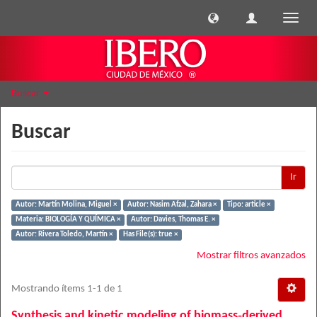
Cambi
naveg
Buscar
Buscar
Ir
Autor: Martín Molina, Miguel ×
Autor: Nasim Afzal, Zahara ×
Tipo: article ×
Materia: BIOLOGÍA Y QUÍMICA ×
Autor: Davies, Thomas E. ×
Autor: Rivera Toledo, Martín ×
Has File(s): true ×
Mostrar filtros avanzados
Mostrando ítems 1-1 de 1
Synthesis and kinetic modeling of biomass‐derived