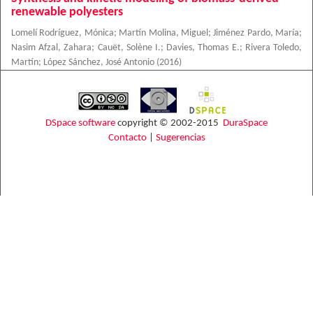
renewable polyesters
Lomelí Rodríguez, Mónica
;
Martín Molina, Miguel
;
Jiménez Pardo, María
;
Nasim Afzal, Zahara
;
Cauët, Solène I.
;
Davies, Thomas E.
;
Rivera Toledo,
Martín
;
López Sánchez, José Antonio
(
2016
)
DSpace software
copyright © 2002-2015
DuraSpace
Contacto
|
Sugerencias