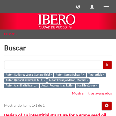
Cambi
naveg
Buscar
Buscar
Ir
Autor: Gutiérrez López, Gustavo Fidel ×
Autor: García Ochoa, F. ×
Tipo: article ×
Autor: Quitanilla Carvajal, M. X. ×
Autor: Cornejo Mazón, Maribel ×
Autor: Alamilla Beltrán L. ×
Autor: Pedroza Islas, Ruth ×
Has File(s): true ×
Mostrar filtros avanzados
Mostrando ítems 1-1 de 1
Design of an interstitial structure for a grape seed oil