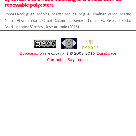
renewable polyesters
Lomelí Rodríguez, Mónica
;
Martín Molina, Miguel
;
Jiménez Pardo, María
;
Nasim Afzal, Zahara
;
Cauët, Solène I.
;
Davies, Thomas E.
;
Rivera Toledo,
Martín
;
López Sánchez, José Antonio
(
2016
)
DSpace software
copyright © 2002-2015
DuraSpace
Contacto
|
Sugerencias