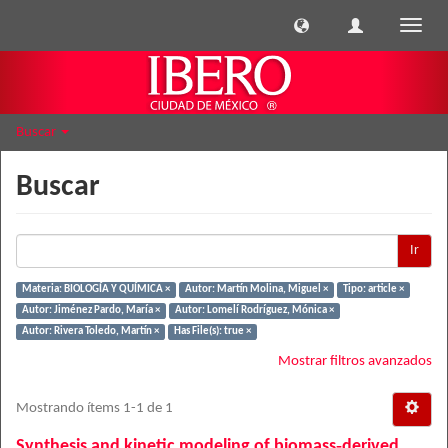
Cambi
naveg
Buscar
Buscar
Ir
Materia: BIOLOGÍA Y QUÍMICA ×
Autor: Martín Molina, Miguel ×
Tipo: article ×
Autor: Jiménez Pardo, María ×
Autor: Lomelí Rodríguez, Mónica ×
Autor: Rivera Toledo, Martín ×
Has File(s): true ×
Mostrar filtros avanzados
Mostrando ítems 1-1 de 1
Synthesis and kinetic modeling of biomass‐derived