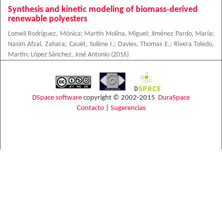
Synthesis and kinetic modeling of biomass‐derived
renewable polyesters
Lomelí Rodríguez, Mónica
;
Martín Molina, Miguel
;
Jiménez Pardo, María
;
Nasim Afzal, Zahara
;
Cauët, Solène I.
;
Davies, Thomas E.
;
Rivera Toledo,
Martín
;
López Sánchez, José Antonio
(
2016
)
DSpace software
copyright © 2002-2015
DuraSpace
Contacto
|
Sugerencias