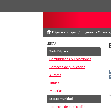
DSpace Principal
Ingeniería Química,
LISTAR
Todo DSpace
Comunidades & Colecciones
Por fecha de publicación
Autores
A
Títulos
Materias
M
Esta comunidad
Por fecha de publicación