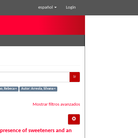
español
Login
Ir
o, Rebeca ×
Autor: Arreola, Silvana ×
Mostrar filtros avanzados
e presence of sweeteners and an