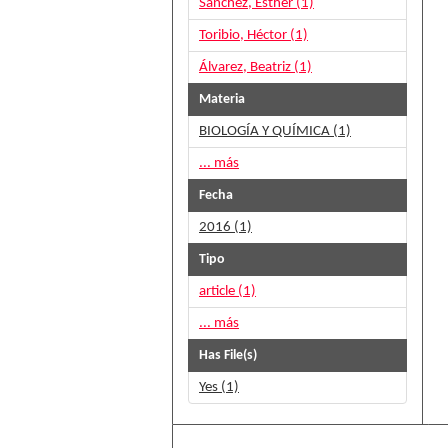
Sánchez, Esther (1)
Toribio, Héctor (1)
Álvarez, Beatriz (1)
Materia
BIOLOGÍA Y QUÍMICA (1)
... más
Fecha
2016 (1)
Tipo
article (1)
... más
Has File(s)
Yes (1)