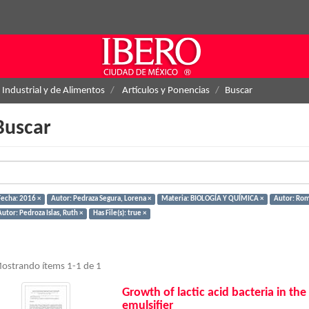
 Industrial y de Alimentos
Artículos y Ponencias
Buscar
Buscar
Fecha: 2016 ×
Autor: Pedraza Segura, Lorena ×
Materia: BIOLOGÍA Y QUÍMICA ×
Autor: Rom
utor: Pedroza Islas, Ruth ×
Has File(s): true ×
ostrando ítems 1-1 de 1
Growth of lactic acid bacteria in th
emulsifier