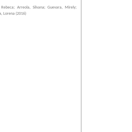
 Rebeca
;
Arreola, Silvana
;
Guevara, Mirely
;
a, Lorena
(
2016
)