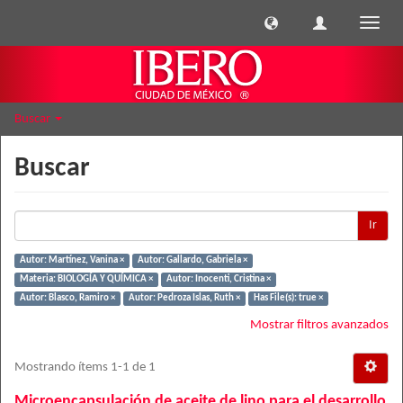
Cambi
naveg
Buscar
Buscar
Ir
Autor: Martínez, Vanina ×
Autor: Gallardo, Gabriela ×
Materia: BIOLOGÍA Y QUÍMICA ×
Autor: Inocenti, Cristina ×
Autor: Blasco, Ramiro ×
Autor: Pedroza Islas, Ruth ×
Has File(s): true ×
Mostrar filtros avanzados
Mostrando ítems 1-1 de 1
Microencapsulación de aceite de lino para el desarrollo