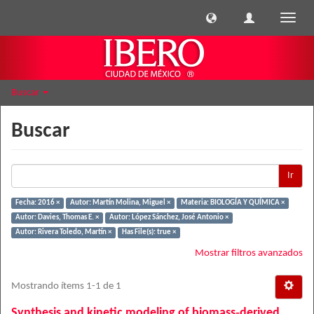
Cambi
naveg
Buscar
Buscar
Ir
Fecha: 2016 ×
Autor: Martín Molina, Miguel ×
Materia: BIOLOGÍA Y QUÍMICA ×
Autor: Davies, Thomas E. ×
Autor: López Sánchez, José Antonio ×
Autor: Rivera Toledo, Martín ×
Has File(s): true ×
Mostrar filtros avanzados
Mostrando ítems 1-1 de 1
Synthesis and kinetic modeling of biomass‐derived