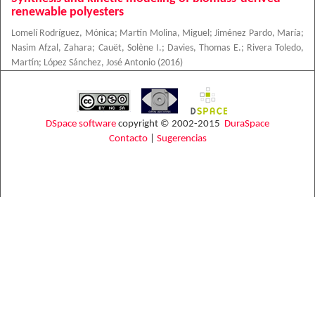
renewable polyesters
Lomelí Rodríguez, Mónica
;
Martín Molina, Miguel
;
Jiménez Pardo, María
;
Nasim Afzal, Zahara
;
Cauët, Solène I.
;
Davies, Thomas E.
;
Rivera Toledo,
Martín
;
López Sánchez, José Antonio
(
2016
)
DSpace software
copyright © 2002-2015
DuraSpace
Contacto
|
Sugerencias