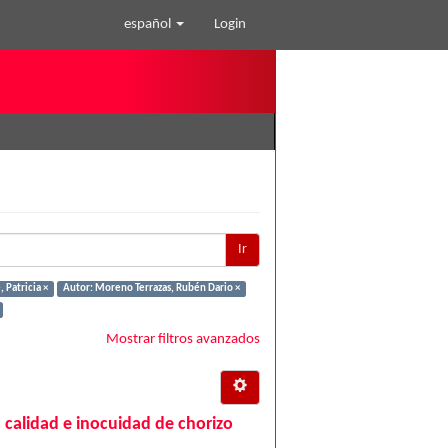
español
Login
Ir
 Patricia ×
Autor: Moreno Terrazas, Rubén Dario ×
Mostrar filtros avanzados
 calidad e inocuidad de chorizo