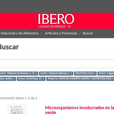
 Industrial y de Alimentos
Artículos y Ponencias
Buscar
Buscar
Autor: Vázquez Quiñones, C. R. ×
Autor: Vázquez Salinas, C. ×
Has File(s): true ×
Autor: Lappe,
ipo: article ×
Autor: Dela Rosa, M. ×
Materia: CIENCIAS AGROPECUARIAS Y BIOTECNOLOGÍA ×
ostrando ítems 1-1 de 1
Microorganismos involucrados en la
verde