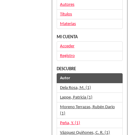
Autores
Títulos
Materias
MI CUENTA
Acceder
Registro
DESCUBRE
Autor
Dela Rosa, M. (1)
Lappe, Patricia (1)
Moreno Terrazas, Rubén Dario
(1)
Peña, Y. (1)
Vázquez Quiñones, C. R. (1)