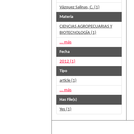
Vázquez Salinas, C. (1)
Materia
CIENCIAS AGROPECUARIAS Y
BIOTECNOLOGÍA (1)
... más
Fecha
2012 (1)
Tipo
article (1)
... más
Has File(s)
Yes (1)