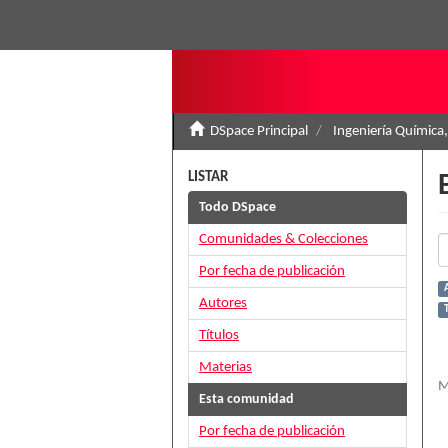
DSpace Principal
Ingeniería Química,
LISTAR
Todo DSpace
Comunidades & Colecciones
Por fecha de publicación
Autores
T
Títulos
Materias
M
Esta comunidad
Por fecha de publicación