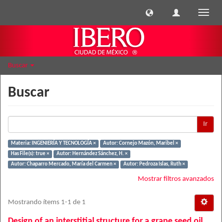
Cambi
naveg
Buscar
Buscar
Ir
Materia: INGENIERÍA Y TECNOLOGÍA ×
Autor: Cornejo Mazón, Maribel ×
Has File(s): true ×
Autor: Hernández Sánchez, H. ×
Autor: Chaparro Mercado, María del Carmen ×
Autor: Pedroza Islas, Ruth ×
Mostrar filtros avanzados
Mostrando ítems 1-1 de 1
Design of an interstitial structure for a grape seed oil