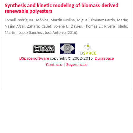
Synthesis and kinetic modeling of biomass‐derived
renewable polyesters
Lomelí Rodríguez, Mónica
;
Martín Molina, Miguel
;
Jiménez Pardo, María
;
Nasim Afzal, Zahara
;
Cauët, Solène I.
;
Davies, Thomas E.
;
Rivera Toledo,
Martín
;
López Sánchez, José Antonio
(
2016
)
DSpace software
copyright © 2002-2015
DuraSpace
Contacto
|
Sugerencias