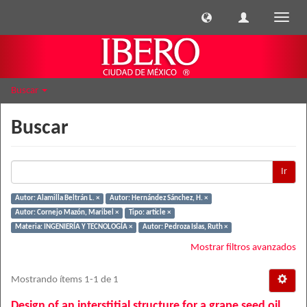
Cambi
naveg
Buscar
Buscar
Ir
Autor: Alamilla Beltrán L. ×
Autor: Hernández Sánchez, H. ×
Autor: Cornejo Mazón, Maribel ×
Tipo: article ×
Materia: INGENIERÍA Y TECNOLOGÍA ×
Autor: Pedroza Islas, Ruth ×
Mostrar filtros avanzados
Mostrando ítems 1-1 de 1
Design of an interstitial structure for a grape seed oil