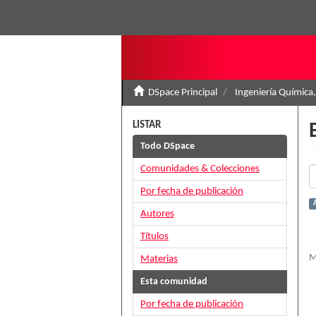
DSpace Principal
Ingeniería Química,
LISTAR
Todo DSpace
Comunidades & Colecciones
Por fecha de publicación
Autores
Títulos
M
Materias
Esta comunidad
Por fecha de publicación