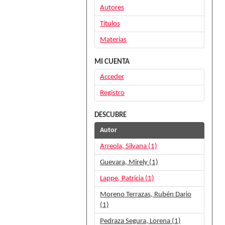
Autores
Títulos
Materias
MI CUENTA
Acceder
Registro
DESCUBRE
Autor
Arreola, Silvana (1)
Guevara, Mirely (1)
Lappe, Patricia (1)
Moreno Terrazas, Rubén Dario
(1)
Pedraza Segura, Lorena (1)