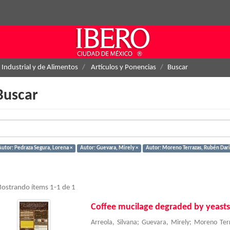
 Industrial y de Alimentos
Artículos y Ponencias
Buscar
Buscar
Autor: Pedraza Segura, Lorena ×
Autor: Guevara, Mirely ×
Autor: Moreno Terrazas, Rubén Dari
ostrando ítems 1-1 de 1
Coffee mucilage degraded by yeasts 
Arreola, Silvana
;
Guevara, Mirely
;
Moreno Ter