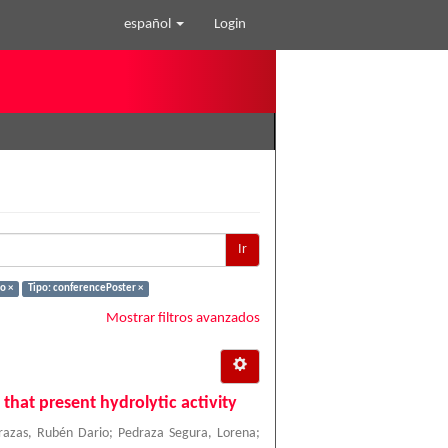
español
Login
Ir
o ×
Tipo: conferencePoster ×
Mostrar filtros avanzados
that present hydrolytic activity
razas, Rubén Dario
;
Pedraza Segura, Lorena
;