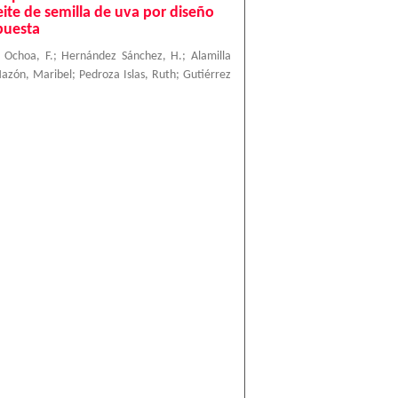
eite de semilla de uva por diseño
puesta
 Ochoa, F.
;
Hernández Sánchez, H.
;
Alamilla
azón, Maribel
;
Pedroza Islas, Ruth
;
Gutiérrez