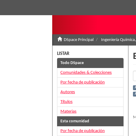
DSpace Principal
Ingeniería Química,
LISTAR
Todo DSpace
Comunidades & Colecciones
Por fecha de publicación
Autores
A
Títulos
Materias
M
Esta comunidad
Por fecha de publicación