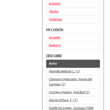
Autores
Títulos
Materias
MI CUENTA
Acceder
Registro
DESCUBRE
Autor
Alamilla Beltrán L. (1)
Chaparro Mercado, María del
Carmen (1)
Cornejo Mazón, Maribel (1)
García Ochoa, F. (1)
Gutiérrez López, Gustavo Fidel