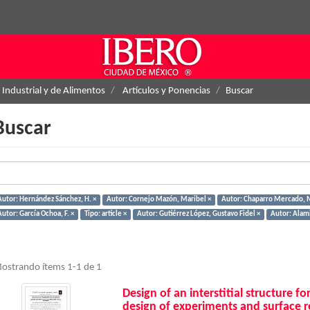
 Industrial y de Alimentos
Artículos y Ponencias
Buscar
Buscar
Autor: Hernández Sánchez, H. ×
Autor: Cornejo Mazón, Maribel ×
Autor: Chaparro Mercado, M
utor: García Ochoa, F. ×
Tipo: article ×
Autor: Gutiérrez López, Gustavo Fidel ×
Autor: Alamil
ostrando ítems 1-1 de 1
Design of an interstitial structure f
design of experiments and surface 