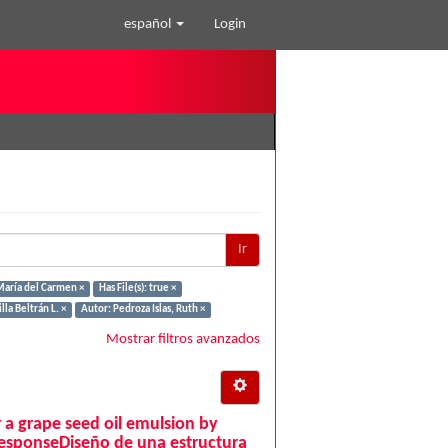
español
Login
Ir
aría del Carmen ×
Has File(s): true ×
la Beltrán L. ×
Autor: Pedroza Islas, Ruth ×
Mostrar filtros avanzados
or a grape seed oil emulsion by
responseDiseño de una estructura