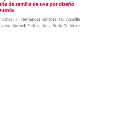
eite de semilla de uva por diseño
puesta
 Ochoa, F.
;
Hernández Sánchez, H.
;
Alamilla
azón, Maribel
;
Pedroza Islas, Ruth
;
Gutiérrez