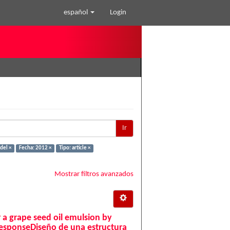
español
Login
Ir
del ×
Fecha: 2012 ×
Tipo: article ×
Mostrar filtros avanzados
or a grape seed oil emulsion by
responseDiseño de una estructura