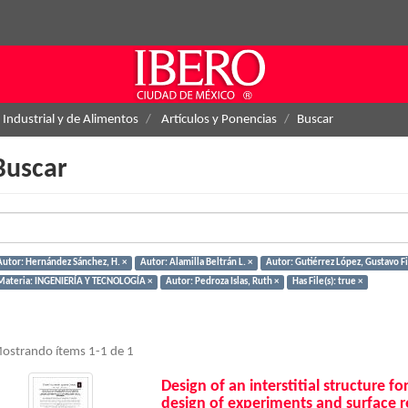
 Industrial y de Alimentos
Artículos y Ponencias
Buscar
Buscar
Autor: Hernández Sánchez, H. ×
Autor: Alamilla Beltrán L. ×
Autor: Gutiérrez López, Gustavo Fi
Materia: INGENIERÍA Y TECNOLOGÍA ×
Autor: Pedroza Islas, Ruth ×
Has File(s): true ×
ostrando ítems 1-1 de 1
Design of an interstitial structure f
design of experiments and surface 