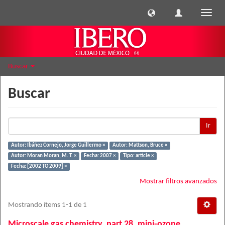
Cambi
naveg
Buscar
Buscar
Ir
Autor: Ibáñez Cornejo, Jorge Guillermo ×
Autor: Mattson, Bruce ×
Autor: Moran Moran, M. T. ×
Fecha: 2007 ×
Tipo: article ×
Fecha: [2002 TO 2009] ×
Mostrar filtros avanzados
Mostrando ítems 1-1 de 1
Microscale gas chemistry, part 28. mini-ozone