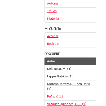
Autores
Títulos
Materias
MI CUENTA
Acceder
Registro
DESCUBRE
Autor
Dela Rosa, M. (1)
Lappe, Patricia (1)
Moreno Terrazas, Rubén Dario
(1)
Peña, Y. (1)
Vázquez Quiñones, C. R. (1)