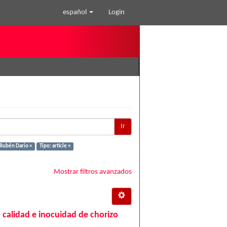
español
Login
Ir
 Rubén Dario ×
Tipo: article ×
Mostrar filtros avanzados
 calidad e inocuidad de chorizo