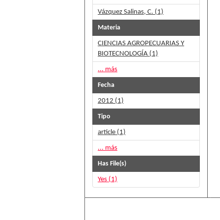
Vázquez Salinas, C. (1)
Materia
CIENCIAS AGROPECUARIAS Y
BIOTECNOLOGÍA (1)
... más
Fecha
2012 (1)
Tipo
article (1)
... más
Has File(s)
Yes (1)