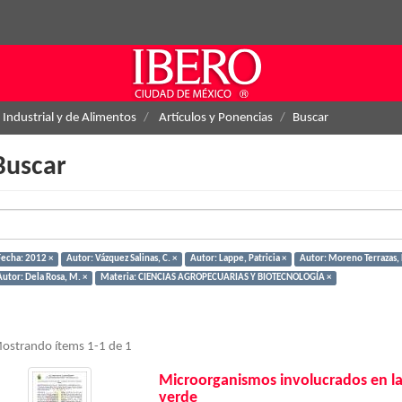
 Industrial y de Alimentos
Artículos y Ponencias
Buscar
Buscar
Fecha: 2012 ×
Autor: Vázquez Salinas, C. ×
Autor: Lappe, Patricia ×
Autor: Moreno Terrazas,
Autor: Dela Rosa, M. ×
Materia: CIENCIAS AGROPECUARIAS Y BIOTECNOLOGÍA ×
ostrando ítems 1-1 de 1
Microorganismos involucrados en la
verde