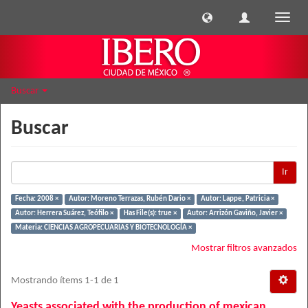
Cambi
naveg
Buscar
Buscar
Ir
Fecha: 2008 ×
Autor: Moreno Terrazas, Rubén Dario ×
Autor: Lappe, Patricia ×
Autor: Herrera Suárez, Teófilo ×
Has File(s): true ×
Autor: Arrizón Gaviño, Javier ×
Materia: CIENCIAS AGROPECUARIAS Y BIOTECNOLOGÍA ×
Mostrar filtros avanzados
Mostrando ítems 1-1 de 1
Yeasts associated with the production of mexican