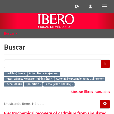
Cambi
naveg
Buscar
Buscar
Ir
Has File(s): true ×
Autor: Baeza, Alejandro ×
Autor: Vásquez Medrano, Rubén César ×
Autor: Ibáñez Cornejo, Jorge Guillermo ×
Fecha: 2008 ×
Tipo: article ×
Fecha: [2002 TO 2009] ×
Mostrar filtros avanzados
Mostrando ítems 1-1 de 1
Electrochemical recovery of cadmium from simulated