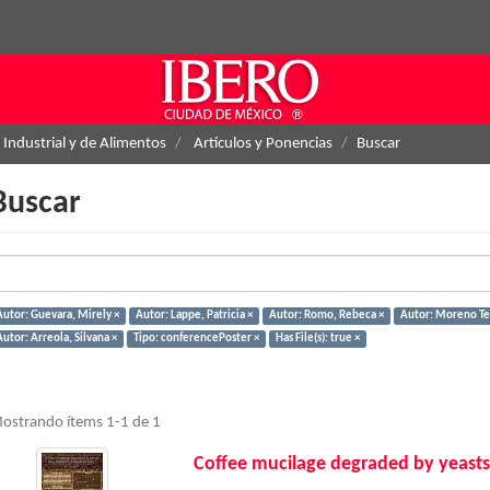
 Industrial y de Alimentos
Artículos y Ponencias
Buscar
Buscar
Autor: Guevara, Mirely ×
Autor: Lappe, Patricia ×
Autor: Romo, Rebeca ×
Autor: Moreno Ter
utor: Arreola, Silvana ×
Tipo: conferencePoster ×
Has File(s): true ×
ostrando ítems 1-1 de 1
Coffee mucilage degraded by yeasts 