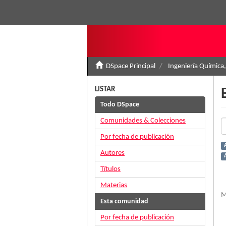
DSpace Principal
Ingeniería Química,
LISTAR
Todo DSpace
Comunidades & Colecciones
Por fecha de publicación
Autores
A
Títulos
Materias
M
Esta comunidad
Por fecha de publicación