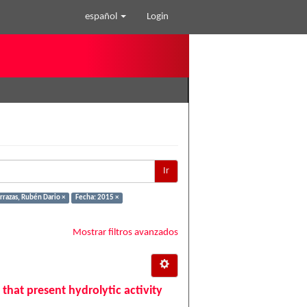
español
Login
Ir
razas, Rubén Dario ×
Fecha: 2015 ×
Mostrar filtros avanzados
that present hydrolytic activity