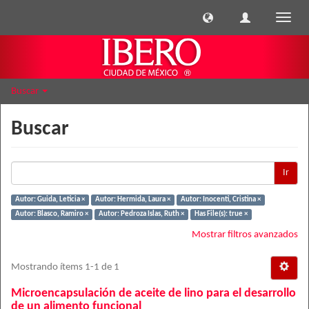
Cambi
naveg
Buscar
Buscar
Ir
Autor: Guida, Leticia ×
Autor: Hermida, Laura ×
Autor: Inocenti, Cristina ×
Autor: Blasco, Ramiro ×
Autor: Pedroza Islas, Ruth ×
Has File(s): true ×
Mostrar filtros avanzados
Mostrando ítems 1-1 de 1
Microencapsulación de aceite de lino para el desarrollo
de un alimento funcional