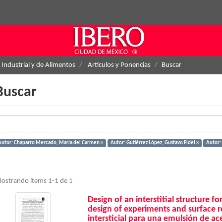
 Industrial y de Alimentos
Artículos y Ponencias
Buscar
Buscar
Autor: Chaparro Mercado, María del Carmen ×
Autor: Gutiérrez López, Gustavo Fidel ×
Autor: 
ostrando ítems 1-1 de 1
Design of an interstitial structure f
design of experiments and surface 
intersticial para una emulsión de ac