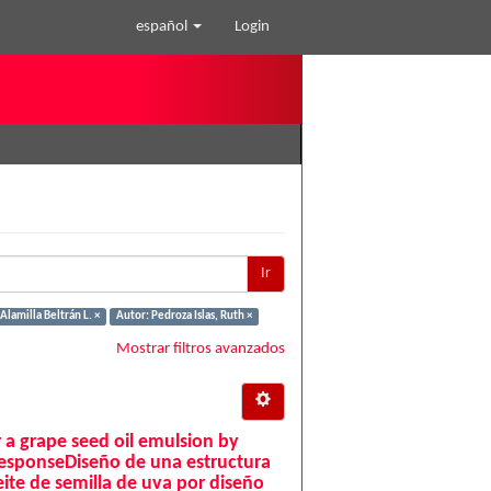
español
Login
Ir
Alamilla Beltrán L. ×
Autor: Pedroza Islas, Ruth ×
Mostrar filtros avanzados
or a grape seed oil emulsion by
responseDiseño de una estructura
eite de semilla de uva por diseño