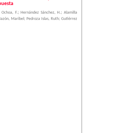
puesta
 Ochoa, F.
;
Hernández Sánchez, H.
;
Alamilla
azón, Maribel
;
Pedroza Islas, Ruth
;
Gutiérrez