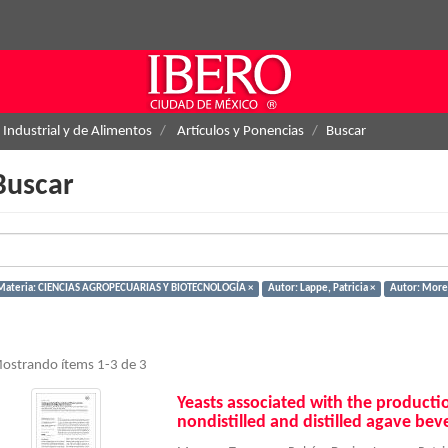
 Industrial y de Alimentos
Artículos y Ponencias
Buscar
Buscar
Materia: CIENCIAS AGROPECUARIAS Y BIOTECNOLOGÍA ×
Autor: Lappe, Patricia ×
Autor: Moren
ostrando ítems 1-3 de 3
Yeasts associated with the producti
nondistilled and distilled agave bev