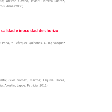
cia
;
Arrizón Gaviño, Javier
;
Herrera Suárez,
his, Anne
(
2008
)
 calidad e inocuidad de chorizo
;
Peña, Y.
;
Vázquez Quiñones, C. R.
;
Vázquez
elfo
;
Giles Gómez, Martha
;
Esquivel Flores,
a, Agustín
;
Lappe, Patricia
(
2011
)