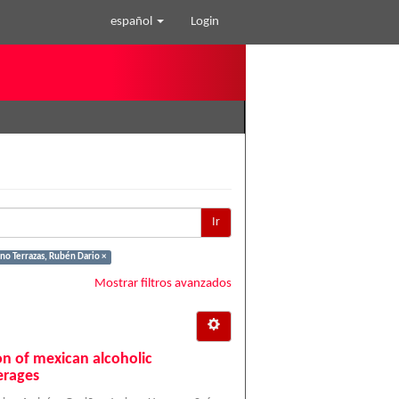
español
Login
Ir
o Terrazas, Rubén Dario ×
Mostrar filtros avanzados
on of mexican alcoholic
erages