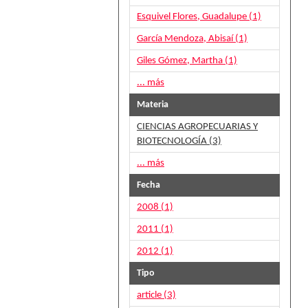
Esquivel Flores, Guadalupe (1)
García Mendoza, Abisaí (1)
Giles Gómez, Martha (1)
... más
Materia
CIENCIAS AGROPECUARIAS Y
BIOTECNOLOGÍA (3)
... más
Fecha
2008 (1)
2011 (1)
2012 (1)
Tipo
article (3)