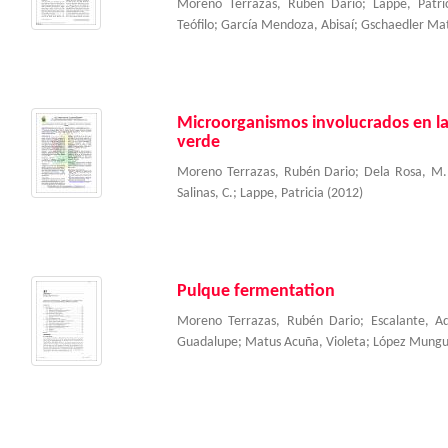
Moreno Terrazas, Rubén Dario
;
Lappe, Patri
Teófilo
;
García Mendoza, Abisaí
;
Gschaedler Mat
Microorganismos involucrados en la
verde
Moreno Terrazas, Rubén Dario
;
Dela Rosa, M.
Salinas, C.
;
Lappe, Patricia
(
2012
)
Pulque fermentation
Moreno Terrazas, Rubén Dario
;
Escalante, Ad
Guadalupe
;
Matus Acuña, Violeta
;
López Munguí