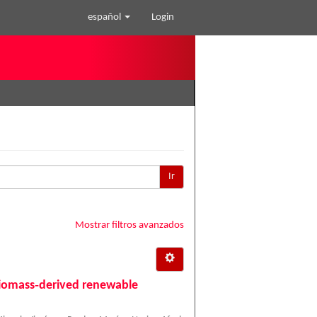
español
Login
Ir
Mostrar filtros avanzados
biomass‐derived renewable