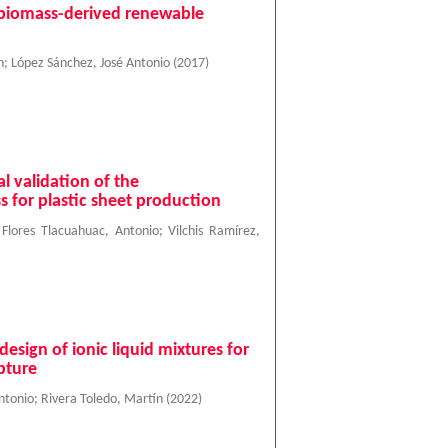
r biomass-derived renewable
n
;
López Sánchez, José Antonio
(
2017
)
 validation of the
s for plastic sheet production
;
Flores Tlacuahuac, Antonio
;
Vilchis Ramírez,
sign of ionic liquid mixtures for
pture
ntonio
;
Rivera Toledo, Martín
(
2022
)