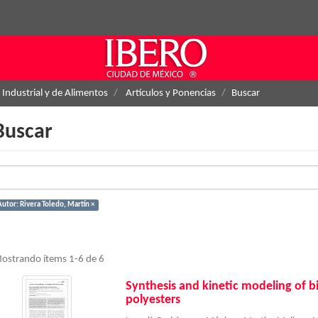
 Industrial y de Alimentos
Artículos y Ponencias
Buscar
Buscar
Autor: Rivera Toledo, Martín ×
ostrando ítems 1-6 de 6
Synthesis and kinetic modeling of 
polyesters