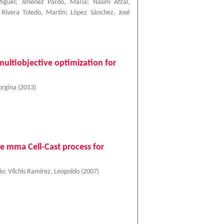
iguel
;
Jiménez Pardo, María
;
Nasim Afzal,
;
Rivera Toledo, Martín
;
López Sánchez, José
 multiobjective optimization for
orgina
(
2013
)
he mma Cell-Cast process for
io
;
Vílchis Ramírez, Leopoldo
(
2007
)