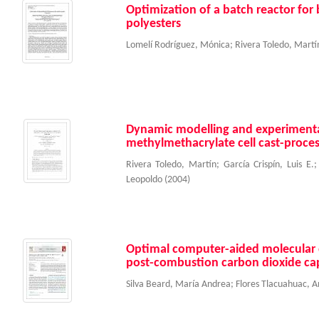
Optimization of a batch reactor fo
polyesters
Lomelí Rodríguez, Mónica
;
Rivera Toledo, Martí
Dynamic modelling and experimental
methylmethacrylate cell cast-proces
Rivera Toledo, Martín
;
García Crispín, Luis E.
Leopoldo
(
2004
)
Optimal computer-aided molecular de
post-combustion carbon dioxide ca
Silva Beard, María Andrea
;
Flores Tlacuahuac, A