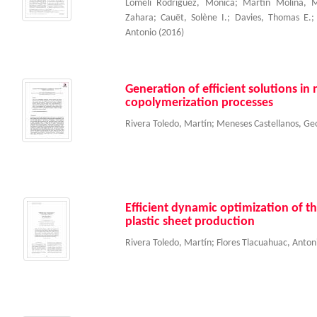
Lomelí Rodríguez, Mónica
;
Martín Molina, M
Zahara
;
Cauët, Solène I.
;
Davies, Thomas E.
Antonio
(
2016
)
Generation of efficient solutions in
copolymerization processes
Rivera Toledo, Martín
;
Meneses Castellanos, Ge
Efficient dynamic optimization of t
plastic sheet production
Rivera Toledo, Martín
;
Flores Tlacuahuac, Anton