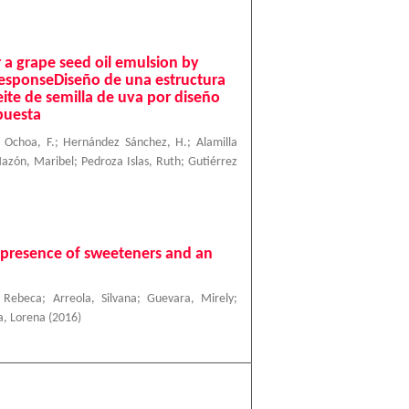
or a grape seed oil emulsion by
responseDiseño de una estructura
eite de semilla de uva por diseño
puesta
 Ochoa, F.
;
Hernández Sánchez, H.
;
Alamilla
azón, Maribel
;
Pedroza Islas, Ruth
;
Gutiérrez
e presence of sweeteners and an
 Rebeca
;
Arreola, Silvana
;
Guevara, Mirely
;
a, Lorena
(
2016
)