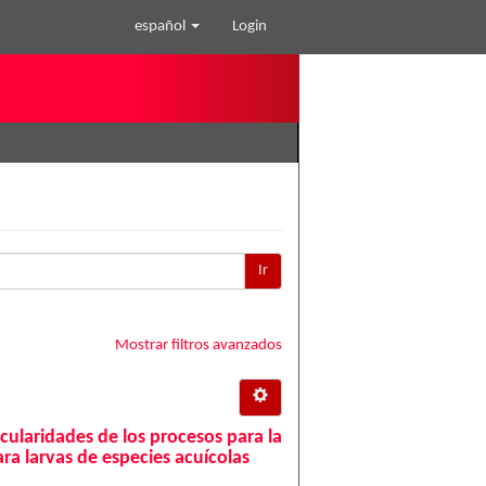
español
Login
Ir
Mostrar filtros avanzados
ularidades de los procesos para la
a larvas de especies acuícolas