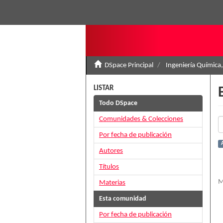
DSpace Principal
Ingeniería Química,
LISTAR
Todo DSpace
Comunidades & Colecciones
Por fecha de publicación
A
Autores
Títulos
M
Materias
Esta comunidad
Por fecha de publicación