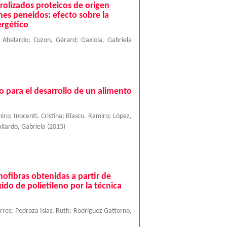
drolizados proteicos de origen
nes peneidos: efecto sobre la
ergético
, Abelardo
;
Cuzon, Gérard
;
Gaxiola, Gabriela
o para el desarrollo de un alimento
miro
;
Inocenti, Cristina
;
Blasco, Ramiro
;
López,
llardo, Gabriela
(
2015
)
nofibras obtenidas a partir de
ido de polietileno por la técnica
rres
;
Pedroza Islas, Ruth
;
Rodríguez Gattorno,