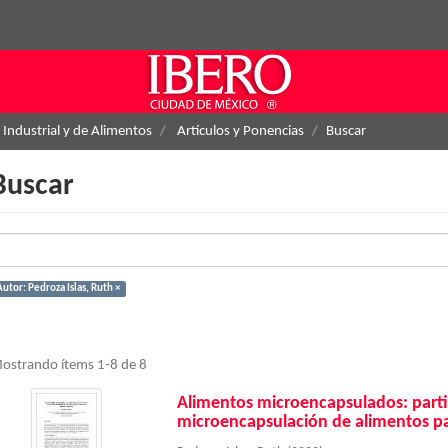
 Industrial y de Alimentos
Artículos y Ponencias
Buscar
Buscar
utor: Pedroza Islas, Ruth ×
ostrando ítems 1-8 de 8
Alimentos microencapsulados: partic
microencapsulación de alimentos par