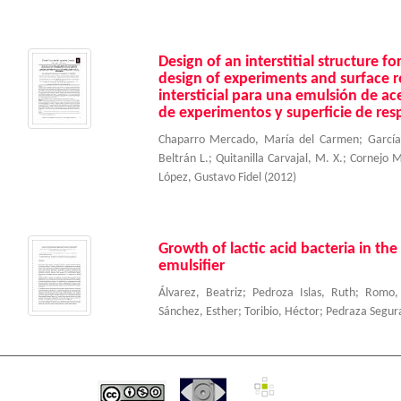
Design of an interstitial structure f
design of experiments and surface 
intersticial para una emulsión de ac
de experimentos y superficie de res
Chaparro Mercado, María del Carmen
;
García
Beltrán L.
;
Quitanilla Carvajal, M. X.
;
Cornejo M
López, Gustavo Fidel
(
2012
)
Growth of lactic acid bacteria in th
emulsifier
Álvarez, Beatriz
;
Pedroza Islas, Ruth
;
Romo,
Sánchez, Esther
;
Toribio, Héctor
;
Pedraza Segur