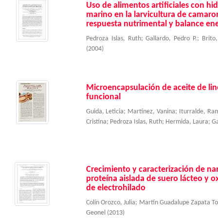
Uso de alimentos artificiales con hi
marino en la larvicultura de camaro
respuesta nutrimental y balance en
Pedroza Islas, Ruth
;
Gallardo, Pedro P.
;
Brito
(
2004
)
Microencapsulación de aceite de lin
funcional
Guida, Leticia
;
Martínez, Vanina
;
Iturralde, Ra
Cristina
;
Pedroza Islas, Ruth
;
Hermida, Laura
;
Ga
Crecimiento y caracterización de na
proteína aislada de suero lácteo y ox
de electrohilado
Colín Orozco, Julia
;
Martín Guadalupe Zapata To
Geonel
(
2013
)