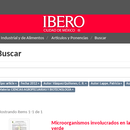
 Industrial y de Alimentos
Artículos y Ponencias
Buscar
Buscar
ipo: article ×
Fecha: 2012 ×
Autor: Vázquez Quiñones, C. R. ×
Autor: Lappe, Patricia ×
Aut
Materia: CIENCIAS AGROPECUARIAS Y BIOTECNOLOGÍA ×
ostrando ítems 1-1 de 1
Microorganismos involucrados en la
verde