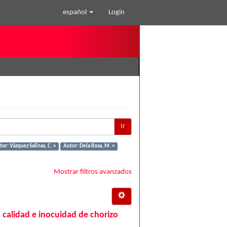
español
Login
Ir
or: Vázquez Salinas, C. ×
Autor: Dela Rosa, M. ×
Mostrar filtros avanzados
 calidad e inocuidad de chorizo