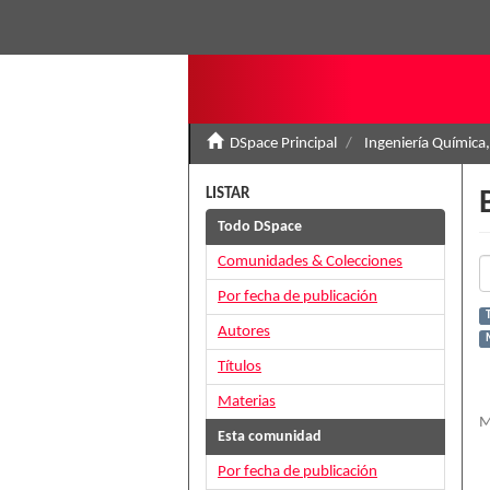
DSpace Principal
Ingeniería Química,
LISTAR
Todo DSpace
Comunidades & Colecciones
Por fecha de publicación
T
Autores
Títulos
Materias
M
Esta comunidad
Por fecha de publicación