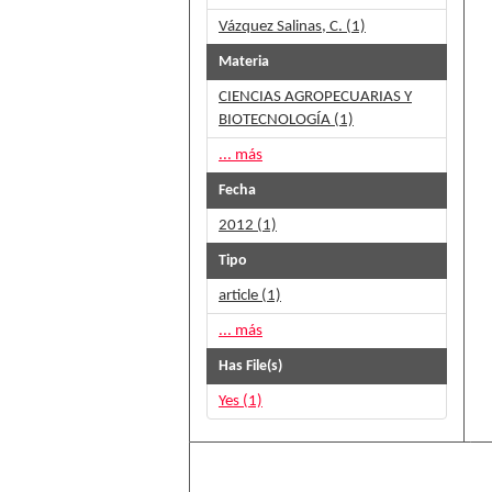
Vázquez Salinas, C. (1)
Materia
CIENCIAS AGROPECUARIAS Y
BIOTECNOLOGÍA (1)
... más
Fecha
2012 (1)
Tipo
article (1)
... más
Has File(s)
Yes (1)