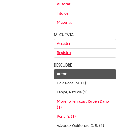
Autores
Títulos
Materias
MI CUENTA
Acceder
Registro
DESCUBRE
Autor
Dela Rosa, M. (1)
Lappe, Patricia (1)
Moreno Terrazas, Rubén Dario
(1)
Peña, Y. (1)
Vázquez Quiñones, C. R. (1)