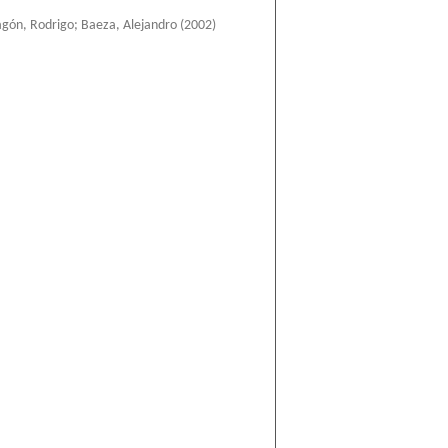
gón, Rodrigo
;
Baeza, Alejandro
(
2002
)