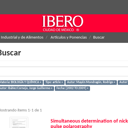
 Industrial y de Alimentos
Artículos y Ponencias
Buscar
Buscar
Materia: BIOLOGÍA Y QUÍMICA ×
Tipo: article ×
Autor: Mayén Mondragón, Rodrigo ×
Autor:
Autor: Ibáñez Cornejo, Jorge Guillermo ×
Fecha: [2002 TO 2009] ×
ostrando ítems 1-1 de 1
Simultaneous determination of nick
pulse polarography