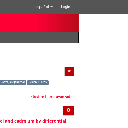
español
Login
Ir
 Baeza, Alejandro ×
Fecha: 2002 ×
Mostrar filtros avanzados
el and cadmium by differential